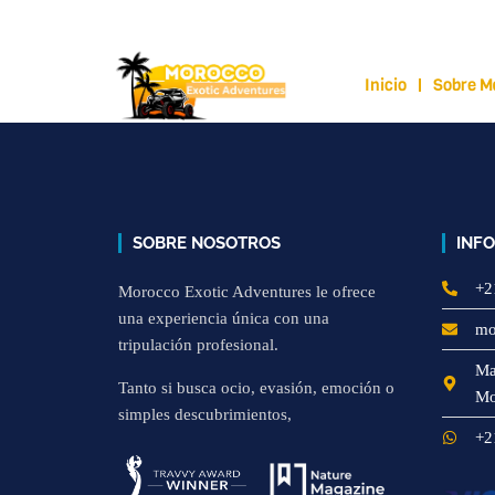
moroccoexoticadventures@gmail.com
+212
Inicio
Sobre M
SOBRE NOSOTROS
INF
+2
Morocco Exotic Adventures le ofrece
una experiencia única con una
mo
tripulación profesional.
Ma
Tanto si busca ocio, evasión, emoción o
Mo
simples descubrimientos,
+2