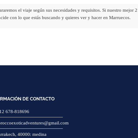
raremos el viaje según sus necesidades y requisitos. Si nuestro mejor 2
ncide con lo que estás buscando y quieres ver y hacer en Marruecos.
ORMACIÓN DE CONTACTO
12 678-818696
roccoexoticadventures@gmail.com
rrakech, 40000: medina