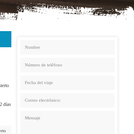
ierto
2 días
erto