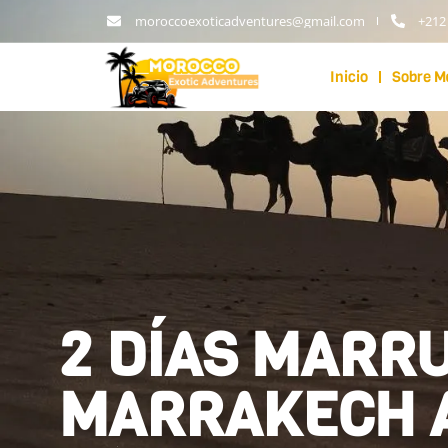
moroccoexoticadventures@gmail.com
+212
Inicio
Sobre M
2 DÍAS MARR
MARRAKECH 