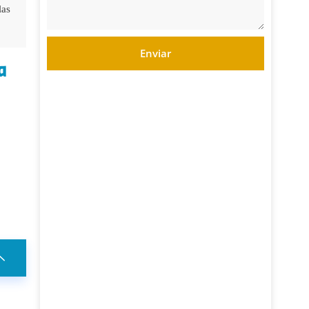
las
Enviar
a