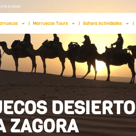
 678-818696
arruecos
Marruecos Tours
Sahara Actividades
UECOS DESIERTO
A ZAGORA