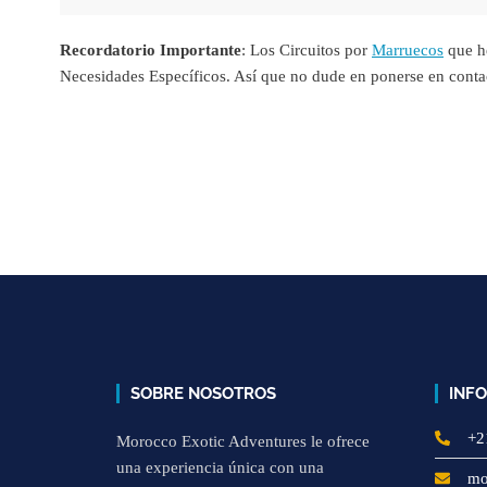
Recordatorio Importante
: Los Circuitos por
Marruecos
que h
Necesidades Específicos. Así que no dude en ponerse en conta
SOBRE NOSOTROS
INF
+2
Morocco Exotic Adventures le ofrece
una experiencia única con una
mo