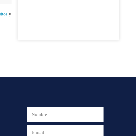
itos
y