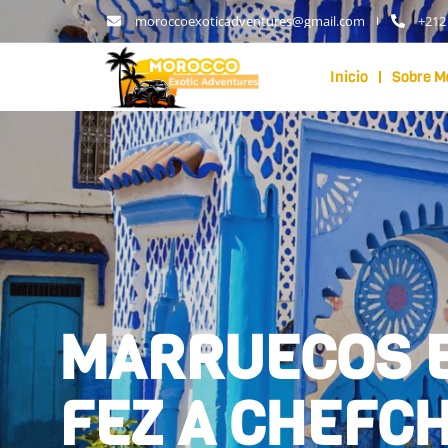
moroccoexoticadventures@gmail.com
+212
Inicio
Sobre M
MARRUECOS E
FEZ A CHEFC