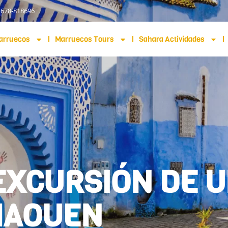
 678-818696
arruecos
Marruecos Tours
Sahara Actividades
XCURSIÓN DE U
HAOUEN