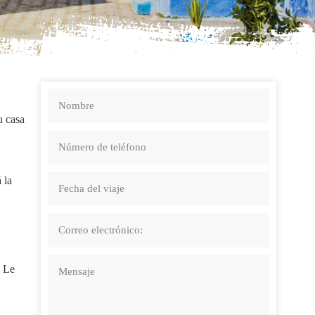
u casa
 la
. Le