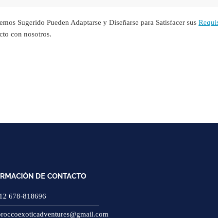
emos Sugerido Pueden Adaptarse y Diseñarse para Satisfacer sus
Requis
cto con nosotros.
ORMACIÓN DE CONTACTO
12 678-818696
roccoexoticadventures@gmail.com