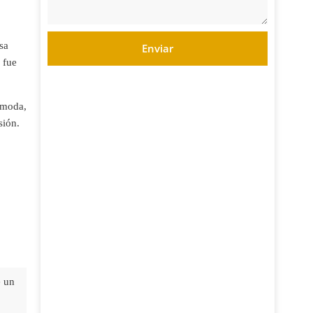
sa
Enviar
 fue
e moda,
sión.
e un