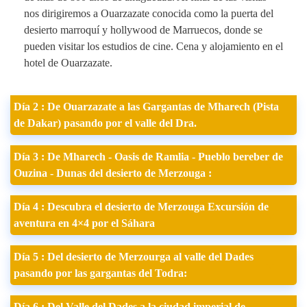
nos dirigiremos a Ouarzazate conocida como la puerta del
desierto marroquí y hollywood de Marruecos, donde se
pueden visitar los estudios de cine. Cena y alojamiento en el
hotel de Ouarzazate.
Día 2 : De Ouarzazate a las Gargantas de Mharech (Pista
de Dakar) pasando por el valle del Dra.
Día 3 : De Mharech - Oasis de Ramlia - Pueblo bereber de
Ouzina - Dunas del desierto de Merzouga :
Día 4 : Descubra el desierto de Merzouga Excursión de
aventura en 4×4 por el Sáhara
Día 5 : Del desierto de Merzourga al valle del Dades
pasando por las gargantas del Todra:
Día 6 : Del Valle del Dades a la ciudad imperial de