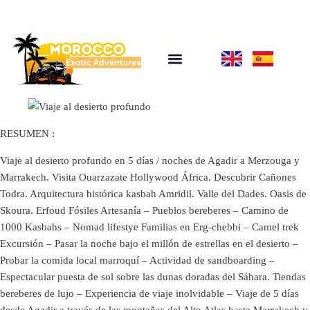
RESUMEN :
Viaje al desierto profundo en 5 días / noches de Agadir a Merzouga y
Marrakech. Visita Ouarzazate Hollywood África. Descubrir Cañones
Todra. Arquitectura histórica kasbah Amridil. Valle del Dades. Oasis de
Skoura. Erfoud Fósiles Artesanía – Pueblos bereberes – Camino de
1000 Kasbahs – Nomad lifestye Familias en Erg-chebbi – Camel trek
Excursión – Pasar la noche bajo el millón de estrellas en el desierto –
Probar la comida local marroquí – Actividad de sandboarding –
Espectacular puesta de sol sobre las dunas doradas del Sáhara. Tiendas
bereberes de lujo – Experiencia de viaje inolvidable – Viaje de 5 días
desde Agadir a través de las montañas del Alto Atlas hasta Marrakech y