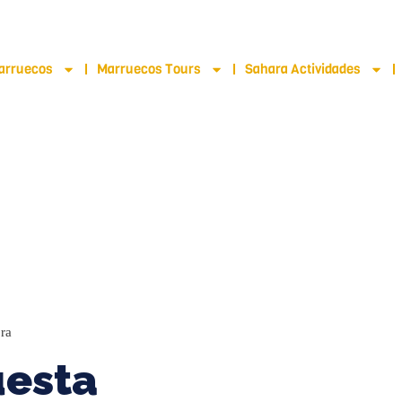
 678-818696
arruecos
Marruecos Tours
Sahara Actividades
ra
uesta